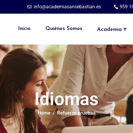
info@academiasansebastian.es
959 1
Inicio
Quiénes Somos
Academia ▿
Idiomas
Home
Refuerzo pruebaa