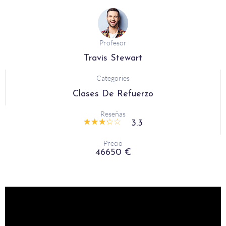
Profesor
Travis Stewart
Categories
Clases De Refuerzo
Reseñas
☆
☆
☆
☆
☆
3.3
Precio
46650 €