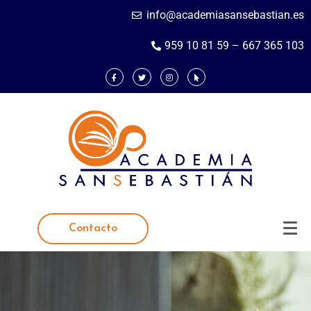
info@academiasansebastian.es
959 10 81 59 – 667 365 103
Contacto